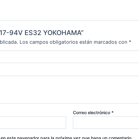
45R17-94V ES32 YOKOHAMA”
blicada.
Los campos obligatorios están marcados con
*
Correo electrónico
*
b en este navegador para la próxima vez que haga un comentario.