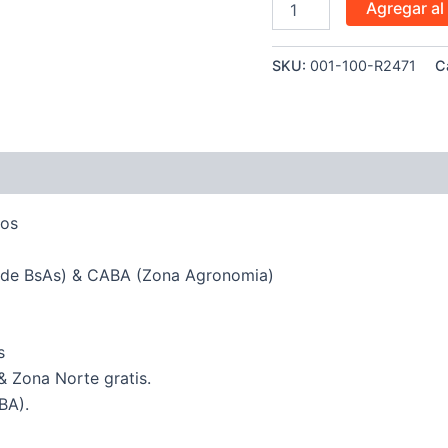
Agregar al 
SKU:
001-100-R2471
C
ones (0)
dos
 de BsAs) & CABA (Zona Agronomia)
s
 & Zona Norte gratis.
BA).