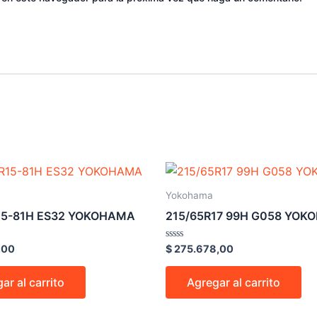
Yokohama
15-81H ES32 YOKOHAMA
215/65R17 99H G058 YO
Valorado
,00
$
275.678,00
en
0
de
ar al carrito
Agregar al carrito
5