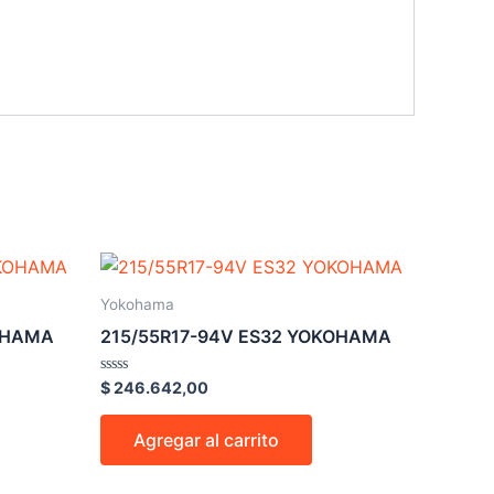
Yokohama
KOHAMA
215/55R17-94V ES32 YOKOHAMA
Valorado
$
246.642,00
en
0
de
Agregar al carrito
5