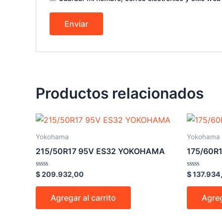
Productos relacionados
Yokohama
Yokohama
215/50R17 95V ES32 YOKOHAMA
175/60R
Valorado
Valorado
$
209.932,00
$
137.934
en
en
0
0
de
de
Agregar al carrito
Agreg
5
5