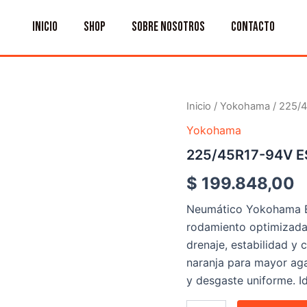
INICIO
SHOP
SOBRE NOSOTROS
CONTACTO
225/45R17-
Inicio
/
Yokohama
/ 225/
94V
Yokohama
ES32
YOKOHAMA
225/45R17-94V 
cantidad
$
199.848,00
Neumático Yokohama B
rodamiento optimizada 
drenaje, estabilidad y
naranja para mayor aga
y desgaste uniforme. I